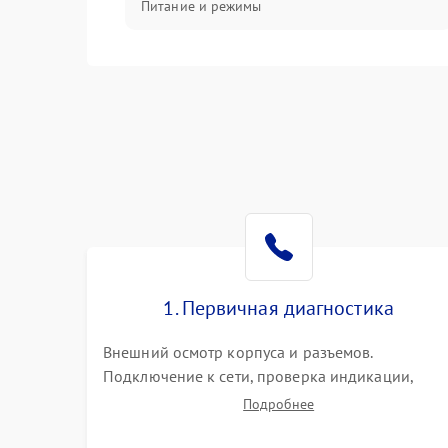
Питание и режимы
Интерфейсы и связь
Температура и эксплуатация
Механические повреждения
Механика
1. Первичная диагностика
Внешний осмотр корпуса и разъемов.
Подключение к сети, проверка индикации,
звуковых сигналов и кодов ошибок. Измерение
Подробнее
входного и выходного напряжения. Оценка