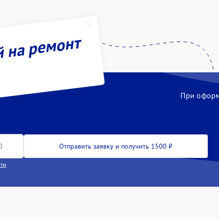
й на ремонт
При оформл
Отправить заявку и получить 1500 ₽
сти