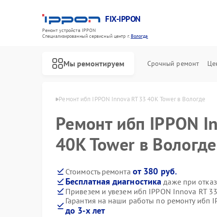
FIX-IPPON
Ремонт устройств IPPON
Специализированный cервисный центр г.
Вологда
Мы ремонтируем
Срочный ремонт
Це
бп IPPON в Вологде
Ремонт ибп IPPON Innova RT 33 40K Tower в Вологде
Ремонт ибп IPPON I
40K Tower в Вологде
от 380 руб.
Стоимость ремонта
Бесплатная диагностика
даже при отказ
Привезем и увезем ибп IPPON Innova RT 3
Гарантия на наши работы по ремонту ибп I
до 3-х лет