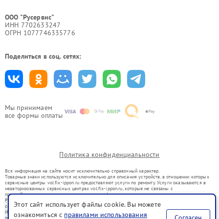
ООО "Русервис"
ИНН 7702633247
ОГРН 1077746335776
Поделиться в соц. сетях:
Мы принимаем
все формы оплаты
Политика конфиденциальности
Вся информация на сайте носит исключительно справочный характер.
Товарные знаки используются исключительно для описания устройств, в отношении которых
сервисные центры vol.fix-ippon.ru предоставляют услуги по ремонту. Услуги оказываются в
неавторизованных сервисных центрах vol.fix-ippon.ru, которые не связаны с
правообладателями товарных знаков или их официальными представителями.
Ремонт осуществляется для устройств, уже введенных в гражданский оборот в соответствии
Этот сайт использует файлы cookie. Вы можете
со статьей 1487 ГК РФ.
Использование товарных знаков не преследует цели индивидуализации услуг или введения
ознакомиться с
правилами использования
Согласен
потребителей в заблуждение, а служит для информирования о предоставляемых услугах по