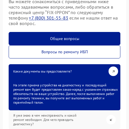
Вы можете ознакомиться с приведенными ниже
часто задаваемыми вопросами, либо обратиться в
сервисный центр “FIX-IPPON” по следующему
телефону
+7 (800) 301-55-83
если не нашли ответ на
свой вопрос.
Общие вопросы
Вопросы по ремонту ИБП
Какие документы вы предоставляете?
На этапе приема устройства на диагностику и последующий
ремонт вам будет предоставлен заказ-наряд с указанием страховых
обязательств на ваше устройство. Далее, после выполнения работ
по ремонту техники, вы получите акт выполненных работ и
гарантийный талон.
Я уже знаю в чем неисправность и какой
ремонт необходим. Для чего проводить
диагностику?