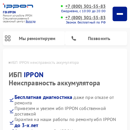
+7 (800) 301-55-83
Ежедневно, с 10:00 до 20:00
FIX-IPPON
Ремонт устройств IPPON
+7 (800) 301-55-83
Специализированный
cервисный центр г.
Вологда
Звонок бесплатный по РФ
Мы ремонтируем
Позвонить
логде
ИБП IPPON неисправность аккумулятора
ИБП
IPPON
Неисправность аккумулятора
Бесплатная диагностика
даже при отказе от
ремонта
Привезем и увезем ибп IPPON собственной
доставкой
Гарантия на наши работы по ремонту ибп IPPON
до 3-х лет