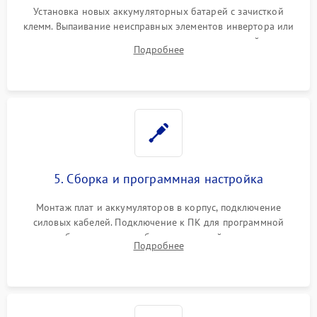
Установка новых аккумуляторных батарей с зачисткой
клемм. Выпаивание неисправных элементов инвертора или
цепи зарядки и монтаж новых радиодеталей.
Подробнее
Восстановление поврежденных токоведущих дорожек и
замена реле.
5. Сборка и программная настройка
Монтаж плат и аккумуляторов в корпус, подключение
силовых кабелей. Подключение к ПК для программной
калибровки констант батареи, настройки порогов
Подробнее
срабатывания AVR и сброса счетчиков старения АКБ.