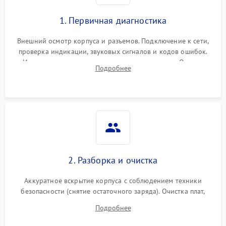
1. Первичная диагностика
Внешний осмотр корпуса и разъемов. Подключение к сети,
проверка индикации, звуковых сигналов и кодов ошибок.
Измерение входного и выходного напряжения. Оценка
Подробнее
реакции ИБП на отключение основного питания без
нагрузки.
2. Разборка и очистка
Аккуратное вскрытие корпуса с соблюдением техники
безопасности (снятие остаточного заряда). Очистка плат,
радиаторов и кулеров от пыли с помощью сжатого воздуха
Подробнее
и кистей для предотвращения перегрева и замыканий.