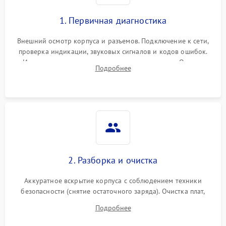
1. Первичная диагностика
Внешний осмотр корпуса и разъемов. Подключение к сети,
проверка индикации, звуковых сигналов и кодов ошибок.
Измерение входного и выходного напряжения. Оценка
Подробнее
реакции ИБП на отключение основного питания без
нагрузки.
2. Разборка и очистка
Аккуратное вскрытие корпуса с соблюдением техники
безопасности (снятие остаточного заряда). Очистка плат,
радиаторов и кулеров от пыли с помощью сжатого воздуха
Подробнее
и кистей для предотвращения перегрева и замыканий.