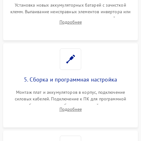
Установка новых аккумуляторных батарей с зачисткой
клемм. Выпаивание неисправных элементов инвертора или
цепи зарядки и монтаж новых радиодеталей.
Подробнее
Восстановление поврежденных токоведущих дорожек и
замена реле.
5. Сборка и программная настройка
Монтаж плат и аккумуляторов в корпус, подключение
силовых кабелей. Подключение к ПК для программной
калибровки констант батареи, настройки порогов
Подробнее
срабатывания AVR и сброса счетчиков старения АКБ.