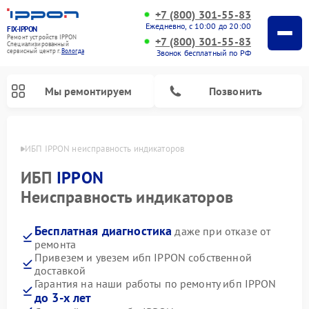
+7 (800) 301-55-83
Ежедневно, с 10:00 до 20:00
FIX-IPPON
Ремонт устройств IPPON
+7 (800) 301-55-83
Специализированный
cервисный центр г.
Вологда
Звонок бесплатный по РФ
Мы ремонтируем
Позвонить
логде
ИБП IPPON неисправность индикаторов
ИБП
IPPON
Неисправность индикаторов
Бесплатная диагностика
даже при отказе от
ремонта
Привезем и увезем ибп IPPON собственной
доставкой
Гарантия на наши работы по ремонту ибп IPPON
до 3-х лет