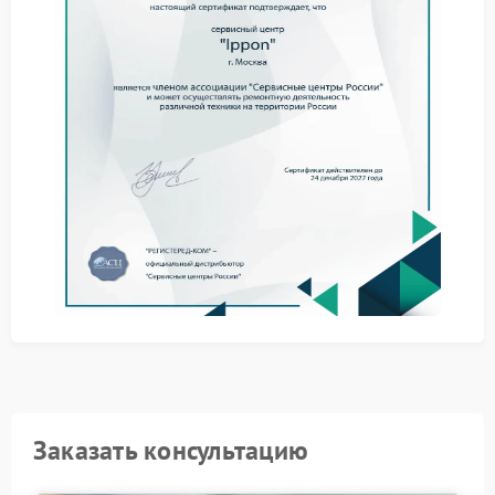
убедиться в отсутствии перегрузки.
Такие шаги иногда позволяют устранить сбой без
сложных действий.
Когда нужен ремонт
Когда индикаторы остаются неактивными или
работают хаотично, требуется ремонт Ippon.
Причина может быть связана с платой управления
или элементами индикации.
Обращение в сервис
Сервис Ippon позволяет точно определить причину
и вернуть устройству нормальную работу.
Специалисты используют подходящие
комплектующие и соблюдают технические
требования.
Где устранить неисправность
Заказать консультацию
Надежнее всего обратиться в сервисный центр