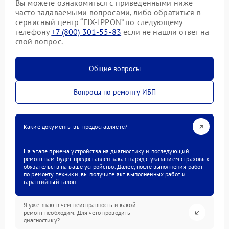
Вы можете ознакомиться с приведенными ниже
часто задаваемыми вопросами, либо обратиться в
сервисный центр “FIX-IPPON” по следующему
телефону
+7 (800) 301-55-83
если не нашли ответ на
свой вопрос.
Общие вопросы
Вопросы по ремонту ИБП
Какие документы вы предоставляете?
На этапе приема устройства на диагностику и последующий
ремонт вам будет предоставлен заказ-наряд с указанием страховых
обязательств на ваше устройство. Далее, после выполнения работ
по ремонту техники, вы получите акт выполненных работ и
гарантийный талон.
Я уже знаю в чем неисправность и какой
ремонт необходим. Для чего проводить
диагностику?