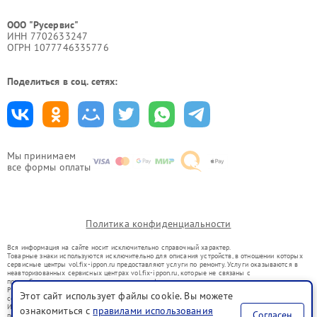
ООО "Русервис"
ИНН 7702633247
ОГРН 1077746335776
Поделиться в соц. сетях:
Мы принимаем
все формы оплаты
Политика конфиденциальности
Вся информация на сайте носит исключительно справочный характер.
Товарные знаки используются исключительно для описания устройств, в отношении которых
сервисные центры vol.fix-ippon.ru предоставляют услуги по ремонту. Услуги оказываются в
неавторизованных сервисных центрах vol.fix-ippon.ru, которые не связаны с
правообладателями товарных знаков или их официальными представителями.
Ремонт осуществляется для устройств, уже введенных в гражданский оборот в соответствии
Этот сайт использует файлы cookie. Вы можете
со статьей 1487 ГК РФ.
Использование товарных знаков не преследует цели индивидуализации услуг или введения
ознакомиться с
правилами использования
Согласен
потребителей в заблуждение, а служит для информирования о предоставляемых услугах по