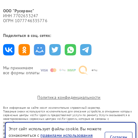
ООО "Русервис"
ИНН 7702633247
ОГРН 1077746335776
Поделиться в соц. сетях:
Мы принимаем
все формы оплаты
Политика конфиденциальности
Вся информация на сайте носит исключительно справочный характер.
Товарные знаки используются исключительно для описания устройств, в отношении которых
сервисные центры vol.fix-ippon.ru предоставляют услуги по ремонту. Услуги оказываются в
неавторизованных сервисных центрах vol.fix-ippon.ru, которые не связаны с
правообладателями товарных знаков или их официальными представителями.
Ремонт осуществляется для устройств, уже введенных в гражданский оборот в соответствии
Этот сайт использует файлы cookie. Вы можете
со статьей 1487 ГК РФ.
Использование товарных знаков не преследует цели индивидуализации услуг или введения
ознакомиться с
правилами использования
Согласен
потребителей в заблуждение, а служит для информирования о предоставляемых услугах по