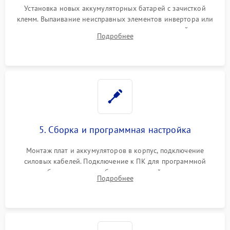
Установка новых аккумуляторных батарей с зачисткой
клемм. Выпаивание неисправных элементов инвертора или
цепи зарядки и монтаж новых радиодеталей.
Подробнее
Восстановление поврежденных токоведущих дорожек и
замена реле.
5. Сборка и программная настройка
Монтаж плат и аккумуляторов в корпус, подключение
силовых кабелей. Подключение к ПК для программной
калибровки констант батареи, настройки порогов
Подробнее
срабатывания AVR и сброса счетчиков старения АКБ.