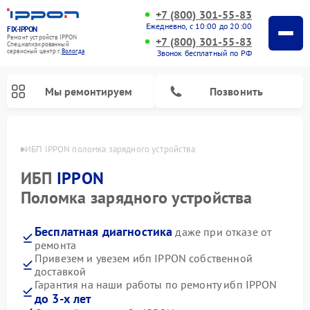
+7 (800) 301-55-83
Ежедневно, с 10:00 до 20:00
FIX-IPPON
Ремонт устройств IPPON
+7 (800) 301-55-83
Специализированный
cервисный центр г.
Вологда
Звонок бесплатный по РФ
Мы ремонтируем
Позвонить
логде
ИБП IPPON поломка зарядного устройства
ИБП
IPPON
Поломка зарядного устройства
Бесплатная диагностика
даже при отказе от
ремонта
Привезем и увезем ибп IPPON собственной
доставкой
Гарантия на наши работы по ремонту ибп IPPON
до 3-х лет