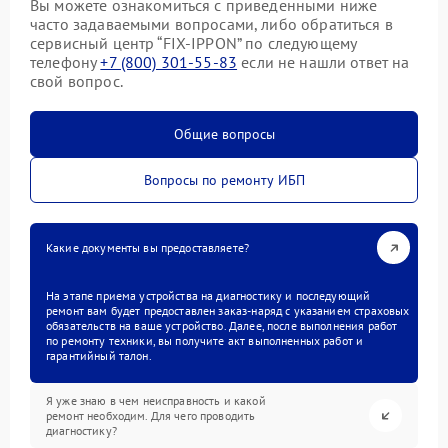
Вы можете ознакомиться с приведенными ниже
часто задаваемыми вопросами, либо обратиться в
сервисный центр “FIX-IPPON” по следующему
телефону
+7 (800) 301-55-83
если не нашли ответ на
свой вопрос.
Общие вопросы
Вопросы по ремонту ИБП
Какие документы вы предоставляете?
На этапе приема устройства на диагностику и последующий
ремонт вам будет предоставлен заказ-наряд с указанием страховых
обязательств на ваше устройство. Далее, после выполнения работ
по ремонту техники, вы получите акт выполненных работ и
гарантийный талон.
Я уже знаю в чем неисправность и какой
ремонт необходим. Для чего проводить
диагностику?