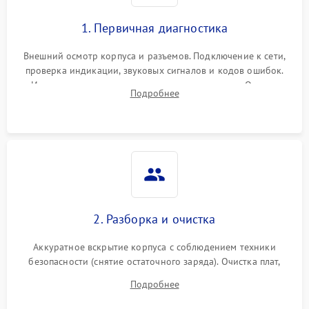
1. Первичная диагностика
Внешний осмотр корпуса и разъемов. Подключение к сети,
проверка индикации, звуковых сигналов и кодов ошибок.
Измерение входного и выходного напряжения. Оценка
Подробнее
реакции ИБП на отключение основного питания без
нагрузки.
2. Разборка и очистка
Аккуратное вскрытие корпуса с соблюдением техники
безопасности (снятие остаточного заряда). Очистка плат,
радиаторов и кулеров от пыли с помощью сжатого воздуха
Подробнее
и кистей для предотвращения перегрева и замыканий.