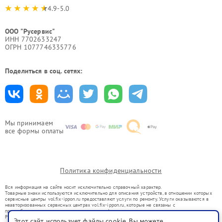
4.9-5.0
ООО "Русервис"
ИНН 7702633247
ОГРН 1077746335776
Поделиться в соц. сетях:
Мы принимаем
все формы оплаты
Политика конфиденциальности
Вся информация на сайте носит исключительно справочный характер.
Товарные знаки используются исключительно для описания устройств, в отношении которых
сервисные центры vol.fix-ippon.ru предоставляют услуги по ремонту. Услуги оказываются в
неавторизованных сервисных центрах vol.fix-ippon.ru, которые не связаны с
правообладателями товарных знаков или их официальными представителями.
Ремонт осуществляется для устройств, уже введенных в гражданский оборот в соответствии
Этот сайт использует файлы cookie. Вы можете