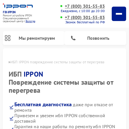
+7 (800) 301-55-83
Ежедневно, с 10:00 до 20:00
FIX-IPPON
Ремонт устройств IPPON
+7 (800) 301-55-83
Специализированный
cервисный центр г.
Вологда
Звонок бесплатный по РФ
Мы ремонтируем
Позвонить
логде
ИБП IPPON повреждение системы защиты от перегрева
ИБП
IPPON
Повреждение системы защиты от
перегрева
Бесплатная диагностика
даже при отказе от
ремонта
Привезем и увезем ибп IPPON собственной
доставкой
Гарантия на наши работы по ремонту ибп IPPON