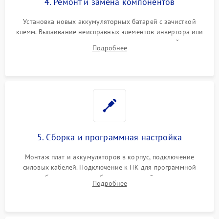
4. Ремонт и замена компонентов
Установка новых аккумуляторных батарей с зачисткой
клемм. Выпаивание неисправных элементов инвертора или
цепи зарядки и монтаж новых радиодеталей.
Подробнее
Восстановление поврежденных токоведущих дорожек и
замена реле.
5. Сборка и программная настройка
Монтаж плат и аккумуляторов в корпус, подключение
силовых кабелей. Подключение к ПК для программной
калибровки констант батареи, настройки порогов
Подробнее
срабатывания AVR и сброса счетчиков старения АКБ.