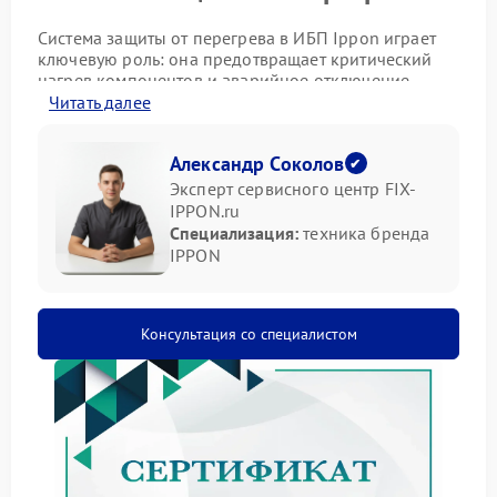
Система защиты от перегрева в ИБП Ippon играет
ключевую роль: она предотвращает критический
нагрев компонентов и аварийное отключение
устройства. При ее повреждении стабильность
Читать далее
работы ИБП оказывается под угрозой.
Как распознать неисправность
Александр Соколов
Эксперт сервисного центр FIX-
IPPON.ru
Понять, что система защиты от перегрева вышла из
Специализация:
техника бренда
строя, помогут следующие признаки:
IPPON
частое автоматическое отключение ИБП без
видимых причин;
заметный нагрев корпуса даже при невысокой
Консультация со специалистом
нагрузке;
срабатывание аварийной сигнализации (если
предусмотрена моделью);
нестабильность выходного напряжения при
длительной работе.
Что можно сделать до