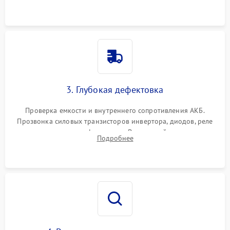
и кистей для предотвращения перегрева и замыканий.
3. Глубокая дефектовка
Проверка емкости и внутреннего сопротивления АКБ.
Прозвонка силовых транзисторов инвертора, диодов, реле
переключения и трансформатора. Визуальный поиск вздутых
Подробнее
конденсаторов и прогаров на печатной плате.