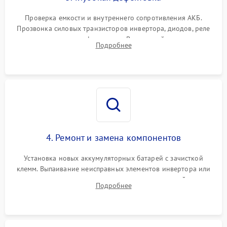
Поломка системы защиты
1000 ₽
Подробнее →
от перегрузок
Проверка емкости и внутреннего сопротивления АКБ.
Прозвонка силовых транзисторов инвертора, диодов, реле
Неисправность системы
переключения и трансформатора. Визуальный поиск вздутых
Подробнее
защиты от короткого
1500 ₽
Подробнее →
конденсаторов и прогаров на печатной плате.
замыкания
Повреждение системы
1000 ₽
Подробнее →
защиты от перегрева
Неисправность системы
защиты от
1500 ₽
Подробнее →
перенапряжения
4. Ремонт и замена компонентов
Установка новых аккумуляторных батарей с зачисткой
клемм. Выпаивание неисправных элементов инвертора или
цепи зарядки и монтаж новых радиодеталей.
Подробнее
Восстановление поврежденных токоведущих дорожек и
замена реле.