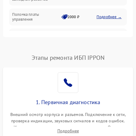
Механические повреждения
Поломка платы
Механика
2000 ₽
Подробнее →
управления
Неисправность
3000 ₽
Подробнее →
трансформатора
Повреждение
Этапы ремонта ИБП IPPON
500 ₽
Подробнее →
конденсаторов
Поломка предохранителя
100 ₽
Подробнее →
Неисправность системы
1000 ₽
Подробнее →
охлаждения
1. Первичная диагностика
Неисправность
500 ₽
Подробнее →
Внешний осмотр корпуса и разъемов. Подключение к сети,
индикаторов
проверка индикации, звуковых сигналов и кодов ошибок.
Измерение входного и выходного напряжения. Оценка
Поломка фильтров
Подробнее
1000 ₽
Подробнее →
реакции ИБП на отключение основного питания без
(EMI/EMC)