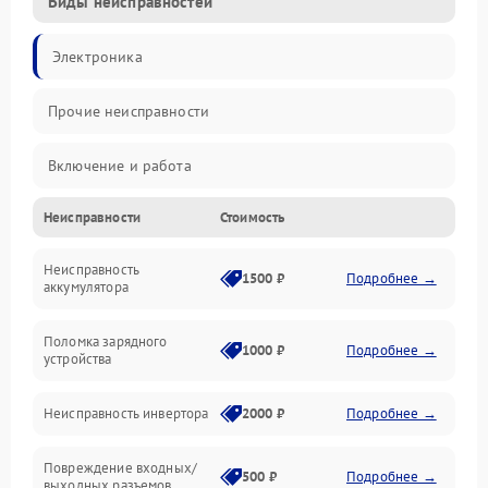
Виды неисправностей
Электроника
Прочие неисправности
Включение и работа
Неисправности
Стоимость
Работа с нагрузкой
Неисправность
Звук и индикация
1500 ₽
Подробнее →
аккумулятора
Питание и режимы
Поломка зарядного
1000 ₽
Подробнее →
устройства
Интерфейсы и связь
Неисправность инвертора
2000 ₽
Подробнее →
Температура и эксплуатация
Повреждение входных/
500 ₽
Подробнее →
выходных разъемов