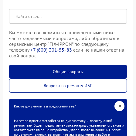
Вы можете ознакомиться с приведенными ниже
часто задаваемыми вопросами, либо обратиться в
сервисный центр “FIX-IPPON” по следующему
телефону
+7 (800) 301-55-83
если не нашли ответ на
свой вопрос.
Общие вопросы
Вопросы по ремонту ИБП
Какие документы вы предоставляете?
На этапе приема устройства на диагностику и последующий
ремонт вам будет предоставлен заказ-наряд с указанием страховых
обязательств на ваше устройство. Далее, после выполнения работ
по ремонту техники, вы получите акт выполненных работ и