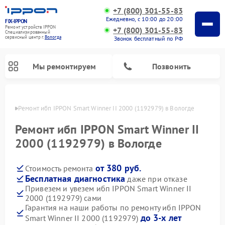
+7 (800) 301-55-83
Ежедневно, с 10:00 до 20:00
FIX-IPPON
Ремонт устройств IPPON
+7 (800) 301-55-83
Специализированный
cервисный центр г.
Вологда
Звонок бесплатный по РФ
Мы ремонтируем
Позвонить
логде
Ремонт ибп IPPON Smart Winner II 2000 (1192979) в Вологде
Ремонт ибп IPPON Smart Winner II
2000 (1192979) в Вологде
от 380 руб.
Стоимость ремонта
Бесплатная диагностика
даже при отказе
Привезем и увезем ибп IPPON Smart Winner II
2000 (1192979) сами
Гарантия на наши работы по ремонту ибп IPPON
до 3-х лет
Smart Winner II 2000 (1192979)