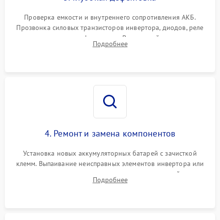
Поломка системы защиты
1000 ₽
Подробнее →
от перегрузок
Проверка емкости и внутреннего сопротивления АКБ.
Прозвонка силовых транзисторов инвертора, диодов, реле
Неисправность системы
переключения и трансформатора. Визуальный поиск вздутых
Подробнее
защиты от короткого
1500 ₽
Подробнее →
конденсаторов и прогаров на печатной плате.
замыкания
Повреждение системы
1000 ₽
Подробнее →
защиты от перегрева
Неисправность системы
защиты от
1500 ₽
Подробнее →
перенапряжения
4. Ремонт и замена компонентов
Установка новых аккумуляторных батарей с зачисткой
клемм. Выпаивание неисправных элементов инвертора или
цепи зарядки и монтаж новых радиодеталей.
Подробнее
Восстановление поврежденных токоведущих дорожек и
замена реле.