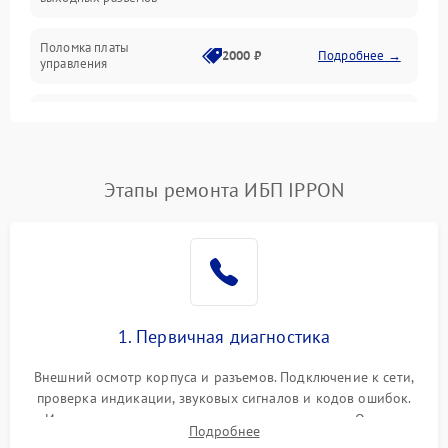
Механические повреждения
Поломка платы
Механика
2000 ₽
Подробнее →
управления
Неисправность
3000 ₽
Подробнее →
трансформатора
Повреждение
Этапы ремонта ИБП IPPON
500 ₽
Подробнее →
конденсаторов
Поломка предохранителя
100 ₽
Подробнее →
Неисправность системы
1000 ₽
Подробнее →
охлаждения
1. Первичная диагностика
Неисправность
500 ₽
Подробнее →
Внешний осмотр корпуса и разъемов. Подключение к сети,
индикаторов
проверка индикации, звуковых сигналов и кодов ошибок.
Измерение входного и выходного напряжения. Оценка
Поломка фильтров
Подробнее
1000 ₽
Подробнее →
реакции ИБП на отключение основного питания без
(EMI/EMC)