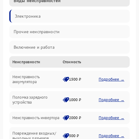
Виды неисправностей
Электроника
Прочие неисправности
Включение и работа
Неисправности
Стоимость
Работа с нагрузкой
Неисправность
Звук и индикация
1500 ₽
Подробнее →
аккумулятора
Питание и режимы
Поломка зарядного
1000 ₽
Подробнее →
устройства
Интерфейсы и связь
Неисправность инвертора
2000 ₽
Подробнее →
Температура и эксплуатация
Повреждение входных/
500 ₽
Подробнее →
выходных разъемов