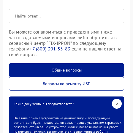
Вы можете ознакомиться с приведенными ниже
часто задаваемыми вопросами, либо обратиться в
сервисный центр “FIX-IPPON” по следующему
телефону
+7 (800) 301-55-83
если не нашли ответ на
свой вопрос.
Общие вопросы
Вопросы по ремонту ИБП
Какие документы вы предоставляете?
На этапе приема устройства на диагностику и последующий
ремонт вам будет предоставлен заказ-наряд с указанием страховых
обязательств на ваше устройство. Далее, после выполнения работ
по ремонту техники, вы получите акт выполненных работ и