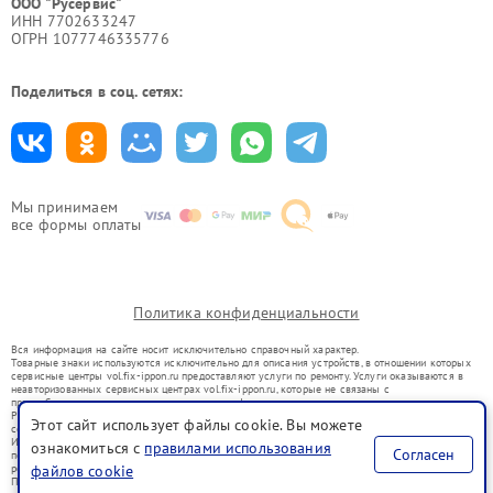
ООО "Русервис"
ИНН 7702633247
ОГРН 1077746335776
Поделиться в соц. сетях:
Мы принимаем
все формы оплаты
Политика конфиденциальности
Вся информация на сайте носит исключительно справочный характер.
Товарные знаки используются исключительно для описания устройств, в отношении которых
сервисные центры vol.fix-ippon.ru предоставляют услуги по ремонту. Услуги оказываются в
неавторизованных сервисных центрах vol.fix-ippon.ru, которые не связаны с
правообладателями товарных знаков или их официальными представителями.
Ремонт осуществляется для устройств, уже введенных в гражданский оборот в соответствии
Этот сайт использует файлы cookie. Вы можете
со статьей 1487 ГК РФ.
Использование товарных знаков не преследует цели индивидуализации услуг или введения
ознакомиться с
правилами использования
Согласен
потребителей в заблуждение, а служит для информирования о предоставляемых услугах по
файлов cookie
ремонту техники указанных брендов.
Представленная на сайте информация не является публичной офертой, определяемой